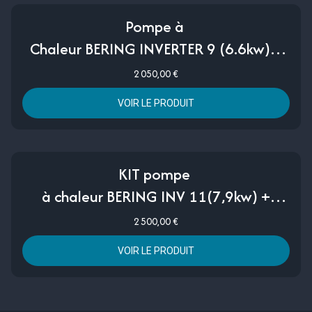
Pompe à
Chaleur BERING INVERTER 9 (6.6kw) +
Coffret éléctrique + Pré installation
2 050,00 €
d'usine
VOIR LE PRODUIT
KIT pompe
à chaleur BERING INV 11(7,9kw) +
Coffret éléctrique + Pré installation
2 500,00 €
d'usine
VOIR LE PRODUIT